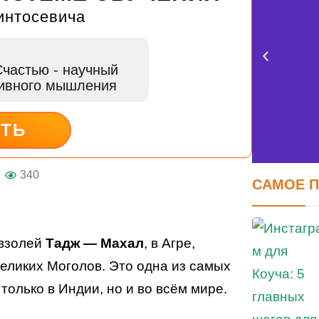
интосевича
Счастью
- научный
тивного мышления
ИТЬ
340
САМОЕ 
FE
авзолей
Тадж — Махал
, в Агре,
оцен
еликих Моголов. Это одна из самых
олько в Индии, но и во всём мире.