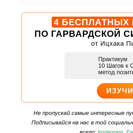
4 БЕСПЛАТНЫХ
ПО ГАРВАРДСКОЙ С
от Ицхака П
Практикум
10 Шагов к 
метод пози
ИЗУЧ
ДЕЙСТВУЙ
Не пропускай самые интересные пу
Подписывайся на нас в той социаль
всего:
Instagram
,
Fa