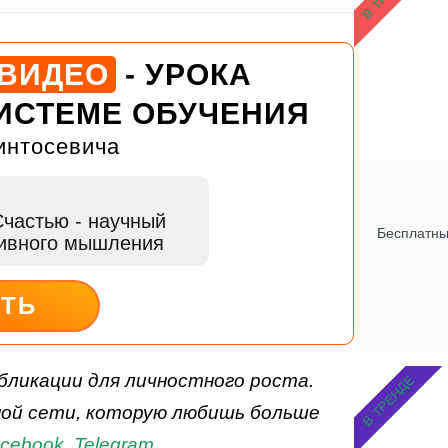
 ВИДЕО
- УРОКА
ИСТЕМЕ ОБУЧЕНИЯ
интосевича
Счастью
- научный
Бесплатны
тивного мышления
ИТЬ
бликации для личностного роста.
В ТРЕНДЕ
ной сети, которую любишь больше
cebook
,
Telegram
.