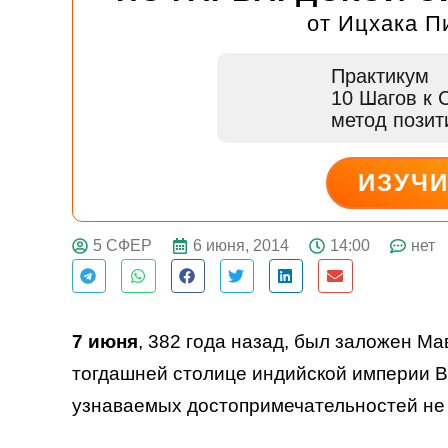
от Ицхака П
Практикум
10 Шагов к 
метод пози
ИЗУЧ
ДЕЙСТВУЙ
6 июня, 2014
14:00
нет
5 СФЕР
7 июня
, 382 года назад, был заложен М
тогдашней столице индийской империи В
узнаваемых
достопримечательностей не т