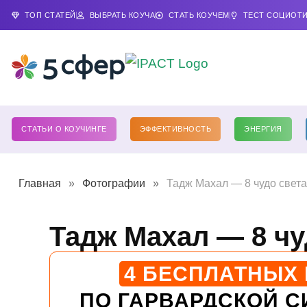
ТОП СТАТЕЙ
ВЫБРАТЬ КОУЧА
СТАТЬ КОУЧЕМ
ТЕСТ СОЦИОТ
СТАТЬИ О КОУЧИНГЕ
ЭФФЕКТИВНОСТЬ
ЭНЕРГИЯ
Главная
»
Фотографии
»
Тадж Махал — 8 чудо света
Тадж Махал — 8 чу
4 БЕСПЛАТНЫХ
ПО ГАРВАРДСКОЙ С