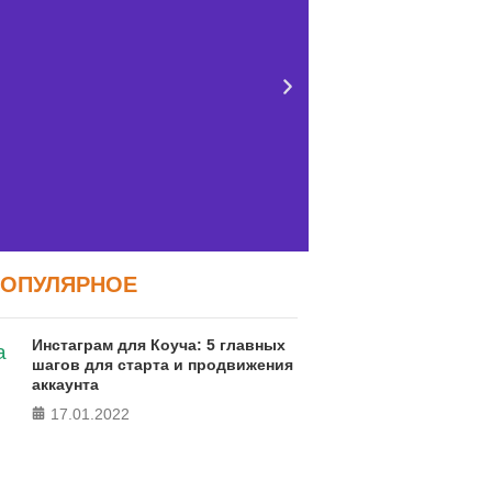
ПОПУЛЯРНОЕ
Тест FERMI
Тест: Как
Инстаграм для Коуча: 5 главных
сво
RMI - современная методика
шагов для старта и продвижения
аккаунта
ки уровня счастья в 5 главных
Онлайн тест
сферах
17.01.2022
локуса контро
ПРОЙТИ ТЕСТ
ПРО