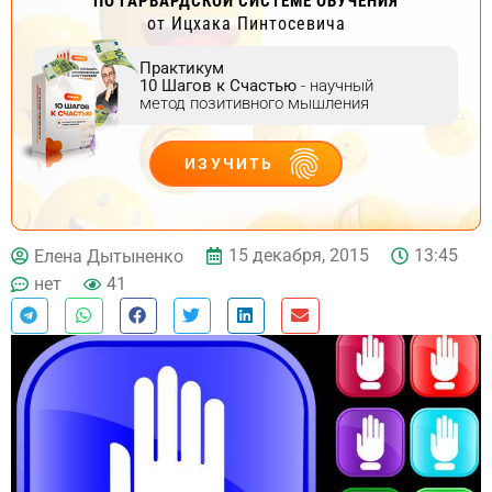
ПО ГАРВАРДСКОЙ СИСТЕМЕ ОБУЧЕНИЯ
от Ицхака Пинтосевича
Практикум
10 Шагов к Счастью
- научный
метод позитивного мышления
ИЗУЧИТЬ
ДЕЙСТВУЙ
15 декабря, 2015
13:45
Елена Дытыненко
нет
41