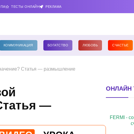
ИПА
ТЕСТЫ ОНЛАЙН
РЕКЛАМА
КОММУНИКАЦИЯ
БОГАТСТВО
ЛЮБОВЬ
СЧАСТЬЕ
значение? Статья — размышление
ОНЛАЙН 
вой
Статья —
FERMI - с
с