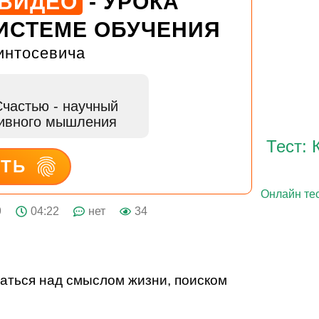
 ВИДЕО
- УРОКА
ИСТЕМЕ ОБУЧЕНИЯ
интосевича
Счастью
- научный
тивного мышления
Тест: 
ИТЬ
Онлайн тес
9
04:22
нет
34
ваться над смыслом жизни, поиском