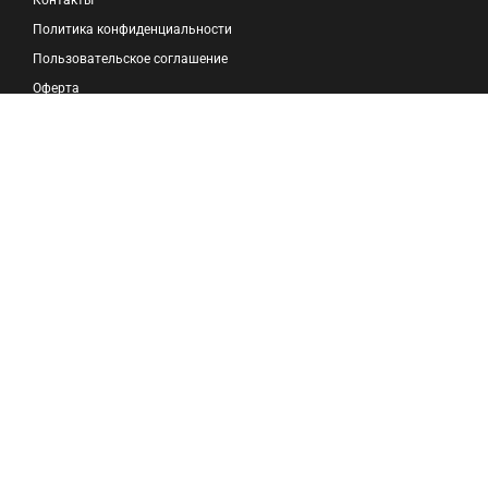
Политика конфиденциальности
Пользовательское соглашение
Оферта
Реклама на портале
🏆 ТОП СТАТЕЙ
🎓 ВЫБРАТЬ КОУЧА
🎯 СТАТЬ КОУЧЕМ
😊 ТЕСТ СОЦИОТИПА
⌛ ПРИЛОЖЕНИЕ НЛП
🌟 ТЕСТЫ ОНЛАЙН