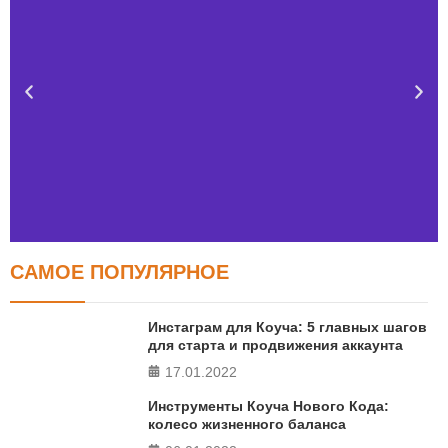
САМОЕ ПОПУЛЯРНОЕ
Тест FERMI
FERMI - современная методика оценки уровня счастья
Инстаграм для Коуча: 5 главных шагов
в 5 главных сферах
для старта и продвижения аккаунта
17.01.2022
ПРОЙТИ ТЕСТ
Инструменты Коуча Нового Кода:
колесо жизненного баланса