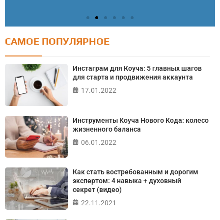
САМОЕ ПОПУЛЯРНОЕ
Тест: Как я контролирую свою жизнь?
Онлайн тест на основе шкалы локуса контроля
Инстаграм для Коуча: 5 главных шагов
Джулиана Роттера
для старта и продвижения аккаунта
17.01.2022
ПРОЙТИ ТЕСТ
Инструменты Коуча Нового Кода: колесо
жизненного баланса
06.01.2022
Как стать востребованным и дорогим
экспертом: 4 навыка + духовный
секрет (видео)
22.11.2021