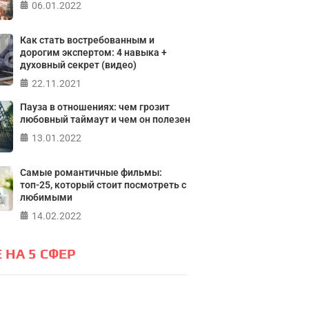
лайн тест на основе шкалы
06.01.2022
а контроля Джулиана Роттера
ПР
Как стать востребованным и
дорогим экспертом: 4 навыка +
ПРОЙТИ ТЕСТ
духовный секрет (видео)
22.11.2021
Пауза в отношениях: чем грозит
любовный таймаут и чем он полезен
13.01.2022
Самые романтичные фильмы:
топ-25, который стоит посмотреть с
любимыми
14.02.2022
 НА 5 СФЕР