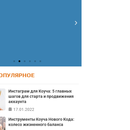
ОПУЛЯРНОЕ
Инстаграм для Коуча: 5 главных
шагов для старта и продвижения
Тест: Ур
аккаунта
Тест: Как я
17.01.2022
онтролирую свою
Тест на 
Кристофе
Инструменты Коуча Нового Кода:
жизнь?
Мичиганск
колесо жизненного баланса