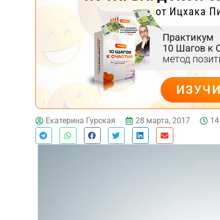
от Ицхака П
Практикум
10 Шагов к 
метод пози
ИЗУЧ
ДЕЙСТВУЙ
28 марта, 2017
14
Екатерина Гурская
Тест эмоционального
выгорания
Онлайн диагностика синдрома
эмоционального выгорания