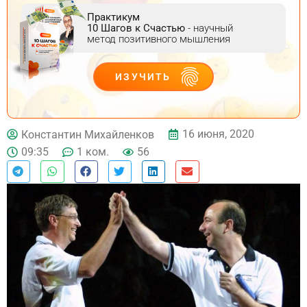
Практикум
10 Шагов к Счастью
- научный
метод позитивного мышления
ИЗУЧИТЬ
ДЕЙСТВУЙ
16 июня, 2020
Константин Михайленков
09:35
1 ком.
56