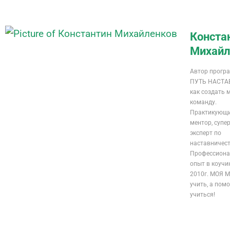
Конста
Михайл
Автор прогр
ПУТЬ НАСТА
как создать
команду.
Практикующи
ментор, супе
эксперт по
наставничест
Профессион
опыт в коучин
2010г. МОЯ 
учить, а пом
учиться!