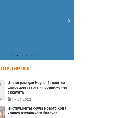
ОПУЛЯРНОЕ
Инстаграм для Коуча: 5 главных
шагов для старта и продвижения
аккаунта
Тест: Ур
Тест: Как я
17.01.2022
онтролирую свою
Тест на 
Инструменты Коуча Нового Кода:
Кристофе
жизнь?
колесо жизненного баланса
Мичиганск