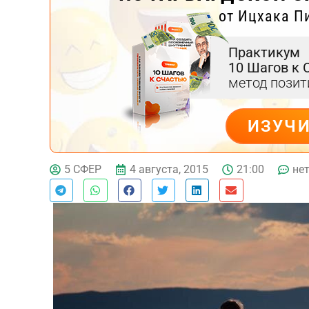
от Ицхака П
Практикум
10 Шагов к 
метод пози
ИЗУЧ
ДЕЙСТВУЙ
4 августа, 2015
21:00
не
5 СФЕР
Тест эмоционального
выгорания
Онлайн диагностика синдрома
эмоционального выгорания