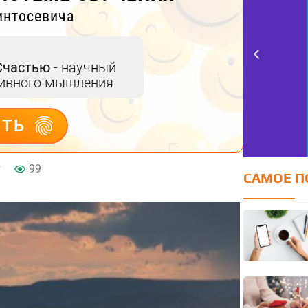
интосевича
Счастью
- научный
тивного мышления
ИТЬ
т
99
САМОЕ П
Тест FERMI
к
FERMI - современная методика
оценки уровня счастья в 5 главных
сферах