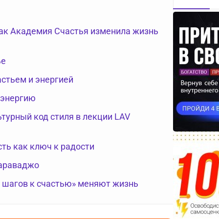
как Академия Счастья изменила жизнь
ье
астьем и энергией
 энергию
турный код стиля в лекции LAV
сть как ключ к радости
Караваджо
0 шагов к счастью» меняют жизнь