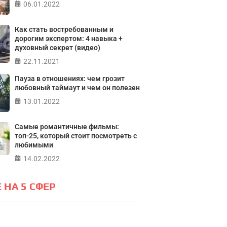
06.01.2022
лайн тест на основе шкалы
а контроля Джулиана Роттера
ПР
Как стать востребованным и
дорогим экспертом: 4 навыка +
духовный секрет (видео)
ПРОЙТИ ТЕСТ
22.11.2021
Пауза в отношениях: чем грозит
любовный таймаут и чем он полезен
13.01.2022
Самые романтичные фильмы:
топ-25, который стоит посмотреть с
любимыми
14.02.2022
 НА 5 СФЕР