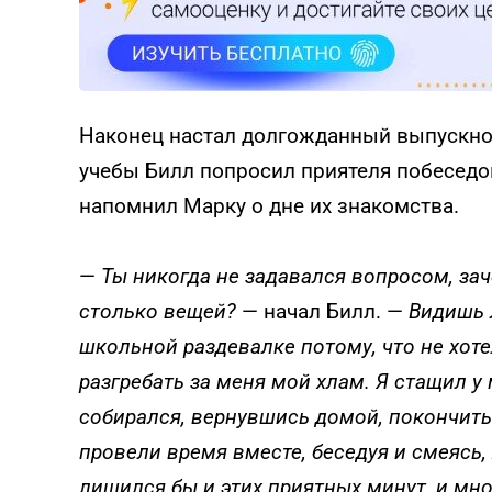
Наконец настал долгожданный выпускной 
учебы Билл попросил приятеля побеседова
напомнил Марку о дне их знакомства.
—
Ты никогда не задавался вопросом, за
столько вещей?
— начал Билл. —
Видишь 
школьной раздевалке потому, что не хот
разгребать за меня мой хлам. Я стащил 
собирался, вернувшись домой, покончить 
провели время вместе, беседуя и смеясь, я
лишился бы и этих приятных минут, и мно