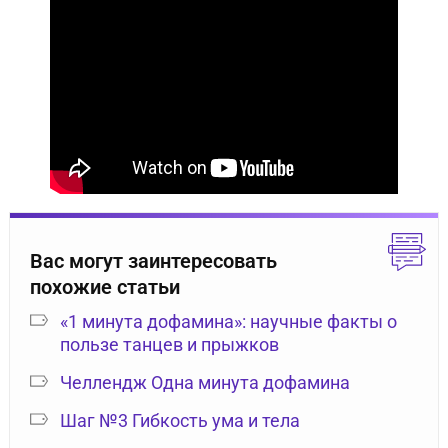
Вас могут заинтересовать
похожие статьи
«1 минута дофамина»: научные факты о
пользе танцев и прыжков
Челлендж Одна минута дофамина
Шаг №3 Гибкость ума и тела