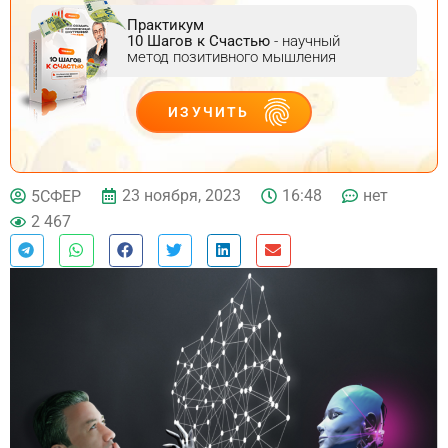
Практикум
10 Шагов к Счастью
- научный
метод позитивного мышления
ИЗУЧИТЬ
ДЕЙСТВУЙ
23 ноября, 2023
16:48
нет
5СФЕР
2 467