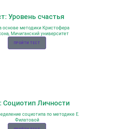
ст: Уровень счастья
а основе методики Кристофера
она, Мичиганский университет
ПРОЙТИ ТЕСТ
: Социотип Личности
ределение социотипа по методике Е.
Филатовой