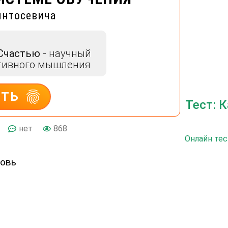
интосевича
 Счастью
- научный
тивного мышления
ИТЬ
Тест: 
нет
868
Онлайн тес