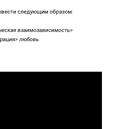
ывести следующим образом:
ческая взаимозависимость>
грация> любовь