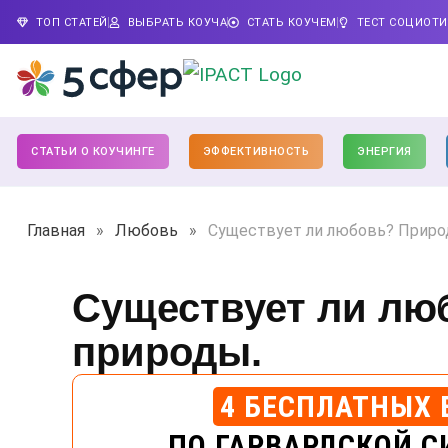
ТОП СТАТЕЙ
ВЫБРАТЬ КОУЧА
СТАТЬ КОУЧЕМ
ТЕСТ СОЦИОТ
СТАТЬИ О КОУЧИНГЕ
ЭФФЕКТИВНОСТЬ
ЭНЕРГИЯ
Главная
»
Любовь
»
Существует ли любовь? Приро
Существует ли лю
природы.
4 БЕСПЛАТНЫХ 
ПО ГАРВАРДСКОЙ С