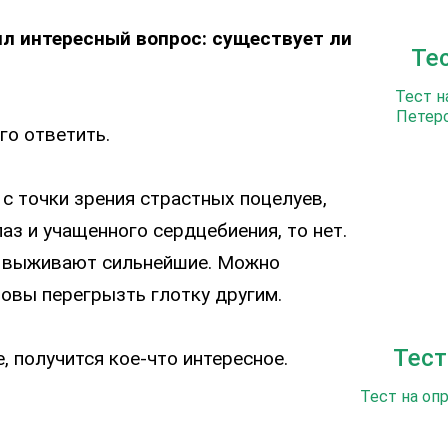
ял интересный вопрос: существует ли
Те
Тест н
Петерс
го ответить.
с точки зрения страстных поцелуев,
з и учащенного сердцебиения, то нет.
ом выживают сильнейшие. Можно
товы перегрызть глотку другим.
Тест
 получится кое-что интересное.
Тест на оп