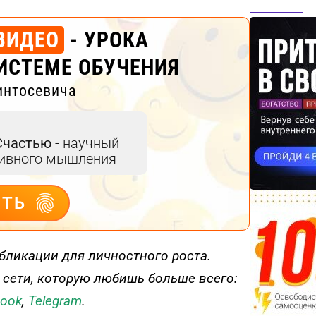
ВИДЕО
- УРОКА
ИСТЕМЕ ОБУЧЕНИЯ
интосевича
Счастью
- научный
тивного мышления
ИТЬ
бликации для личностного роста.
 сети, которую любишь больше всего:
book
,
Telegram
.