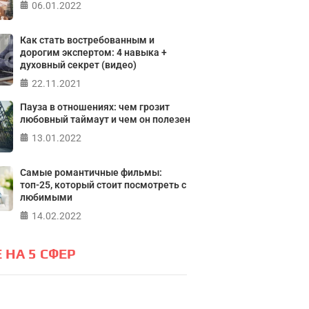
06.01.2022
лайн тест на основе шкалы
а контроля Джулиана Роттера
Как стать востребованным и
ПР
дорогим экспертом: 4 навыка +
духовный секрет (видео)
ПРОЙТИ ТЕСТ
22.11.2021
Пауза в отношениях: чем грозит
любовный таймаут и чем он полезен
13.01.2022
Самые романтичные фильмы:
топ-25, который стоит посмотреть с
любимыми
14.02.2022
 НА 5 СФЕР