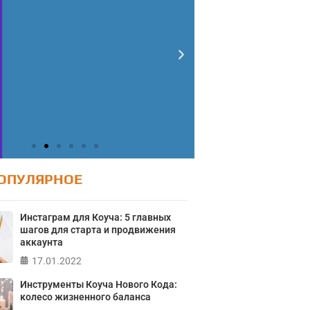
ОПУЛЯРНОЕ
Инстаграм для Коуча: 5 главных
шагов для старта и продвижения
аккаунта
Тест: Ур
17.01.2022
Тест: Как я
Тест на 
онтролирую свою
Инструменты Коуча Нового Кода:
Кристофе
колесо жизненного баланса
жизнь?
Мичиганск