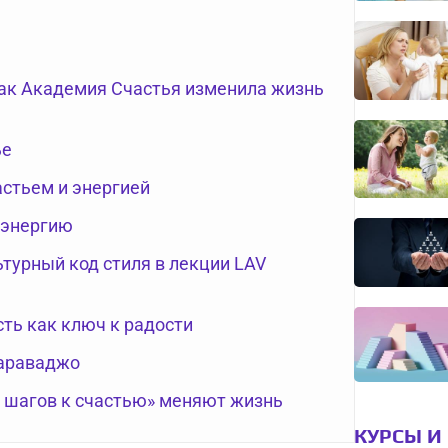
как Академия Счастья изменила жизнь
ье
астьем и энергией
 энергию
турный код стиля в лекции LAV
сть как ключ к радости
Караваджо
0 шагов к счастью» меняют жизнь
КУРСЫ И