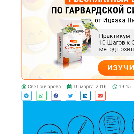
ПО ГАРВАРДСКОЙ С
от Ицхака П
Практикум
10 Шагов к 
метод пози
ИЗУЧ
ДЕЙСТВУЙ
10 марта, 2016
19:45
Све Гончарова
Тест эмоционального
выгорания
Онлайн диагностика синдрома