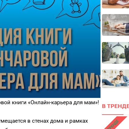
Он
локус
ПРОЙТИ ТЕСТ
вой книги «Онлайн-карьера для мам»!
В ТРЕНДЕ
 умещается в стенах дома и рамках
В ТРЕНДЕ