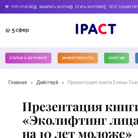
ТОП СТАТЕЙ
ВЫБРАТЬ КОУЧА
СТАТЬ КОУЧЕМ
ТЕСТ СОЦИОТИ
СТАТЬИ О КОУЧИНГЕ
ЭФФЕКТИВНОСТЬ
ЭНЕРГИЯ
Главная
»
Действуй
»
Презентация книги Елены Сав
Презентация книг
«Эколифтинг лица
на 10 лет моложе»