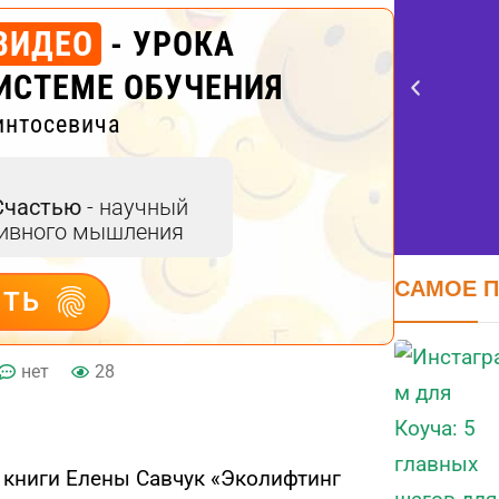
ВИДЕО
- УРОКА
ИСТЕМЕ ОБУЧЕНИЯ
интосевича
Счастью
- научный
тивного мышления
САМОЕ 
ИТЬ
FE
нет
28
оцен
я книги Елены Савчук «Эколифтинг