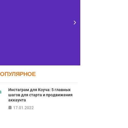
ПОПУЛЯРНОЕ
Тест FERMI
Тес
Инстаграм для Коуча: 5 главных
контро
RMI - современная методика
шагов для старта и продвижения
ж
ки уровня счастья в 5 главных
аккаунта
сферах
17.01.2022
Онлайн тест
локуса контро
ПРОЙТИ ТЕСТ