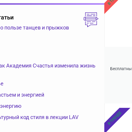
татьи
 о пользе танцев и прыжков
как Академия Счастья изменила жизнь
Бесплатны
ье
астьем и энергией
 энергию
В ТРЕНДЕ
турный код стиля в лекции LAV