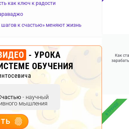
сть как ключ к радости
Караваджо
0 шагов к счастью» меняют жизнь
ВИДЕО
- УРОКА
Как ст
зарабаты
ИСТЕМЕ ОБУЧЕНИЯ
интосевича
Счастью
- научный
тивного мышления
В ТРЕНДЕ
ИТЬ