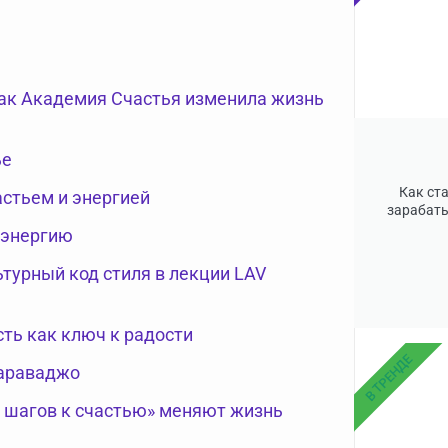
как Академия Счастья изменила жизнь
ье
Как ст
астьем и энергией
зарабаты
 энергию
турный код стиля в лекции LAV
сть как ключ к радости
В ТРЕНДЕ
Караваджо
0 шагов к счастью» меняют жизнь