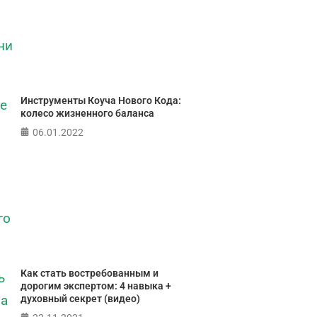
Тест: Ур
Тест: Как я
Тест на 
Кристофе
онтролирую свою
Мичиганск
жизнь?
Инструменты Коуча Нового Кода:
лайн тест на основе шкалы
колесо жизненного баланса
ПР
а контроля Джулиана Роттера
06.01.2022
ПРОЙТИ ТЕСТ
Как стать востребованным и
дорогим экспертом: 4 навыка +
духовный секрет (видео)