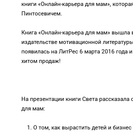
книги «Онлайн-карьера для мам», котора
Тест эмоционального
Пинтосевичем.
выгорания
Онлайн диагностика синдрома
Книга «Онлайн-карьера для мам» вышла в
эмоционального выгорания
издательстве мотивационной литератур
появилась на ЛитРес 6 марта 2016 года и
ПРОЙТИ ТЕСТ
хитом продаж!
На презентации книги Света рассказала 
для мам:
О том, как вырастить детей и бизне