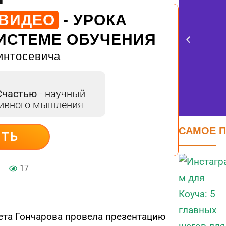
 ВИДЕО
- УРОКА
ИСТЕМЕ ОБУЧЕНИЯ
интосевича
Счастью
- научный
тивного мышления
САМОЕ 
ИТЬ
17
вета Гончарова провела презентацию