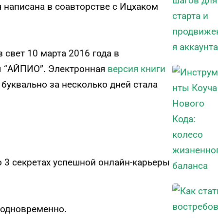
я написана в соавторстве с Ицхаком
Тест FERMI
FERMI - современная методика
оценки уровня счастья в 5 главных
к
сферах
 свет 10 марта 2016 года в
ы “АЙПИО”. Электронная
версия книги
Он
ПРОЙТИ ТЕСТ
 буквально за несколько дней стала
локус
о 3 секретах успешной онлайн-карьеры
с одновременно.