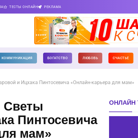
ПА
ТЕСТЫ ОНЛАЙН
РЕКЛАМА
КОММУНИКАЦИЯ
БОГАТСТВО
ЛЮБОВЬ
СЧАСТЬЕ
аровой и Ицхака Пинтосевича «Онлайн-карьера для мам»
ОНЛАЙН 
и Светы
ака Пинтосевича
для мам»