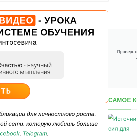
 ВИДЕО
- УРОКА
ИСТЕМЕ ОБУЧЕНИЯ
интосевича
Проверьте
Счастью
- научный
тивного мышления
ИТЬ
САМОЕ 
бликации для личностного роста.
ной сети, которую любишь больше
cebook
,
Telegram
.