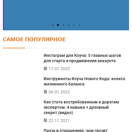
САМОЕ ПОПУЛЯРНОЕ
Тест: Как я контролирую свою жизнь?
Инстаграм для Коуча: 5 главных шагов
Онлайн тест на основе шкалы локуса контроля
для старта и продвижения аккаунта
Джулиана Роттера
17.01.2022
Инструменты Коуча Нового Кода: колесо
ПРОЙТИ ТЕСТ
жизненного баланса
06.01.2022
Как стать востребованным и дорогим
экспертом: 4 навыка + духовный
секрет (видео)
22.11.2021
Пауза в отношениях: чем грозит