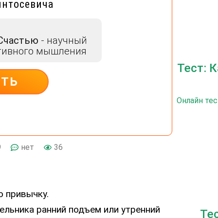
интосевича
 Счастью
- научный
тивного мышления
Тест: 
ИТЬ
Онлайн тес
9
нет
36
ю привычку.
ельника ранний подъем или утренний
Те