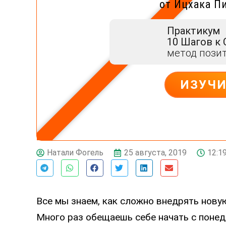
от Ицхака П
Практикум
10 Шагов к
метод пози
ИЗУЧ
25 августа, 2019
12:1
Натали Фогель
Все мы знаем, как сложно внедрять нову
Много раз обещаешь себе начать с понед