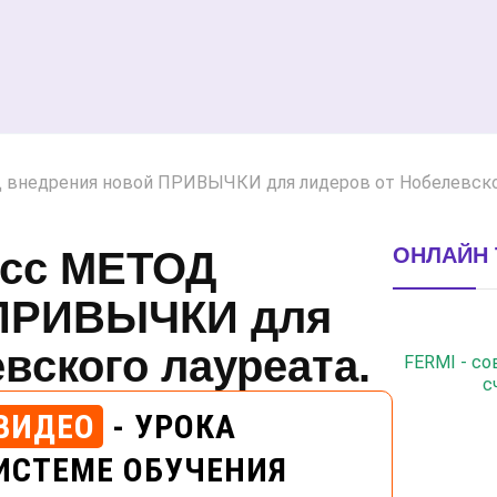
внедрения новой ПРИВЫЧКИ для лидеров от Нобелевског
ОНЛАЙН 
есс МЕТОД
 ПРИВЫЧКИ для
вского лауреата.
FERMI - с
с
ВИДЕО
- УРОКА
ИСТЕМЕ ОБУЧЕНИЯ