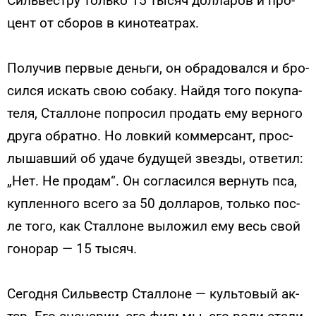
Силь­вес­тру толь­ко 15 ты­сяч дол­ла­ров и про­
цент от сбо­ров в ки­ноте­ат­рах.
По­лучив пер­вые день­ги, он об­ра­довал­ся и бро­
сил­ся ис­кать свою со­баку. Най­дя то­го по­купа­
теля, Стал­ло­не поп­ро­сил про­дать ему вер­но­го
дру­га об­ратно. Но лов­кий ком­мерсант, прос­
лы­шав­ший об уда­че бу­дущей звез­ды, от­ве­тил:
„Нет. Не про­дам“. Он сог­ла­сил­ся вер­нуть пса,
куп­ленно­го все­го за 50 дол­ла­ров, толь­ко пос­
ле то­го, как Стал­ло­не вы­ложил ему весь свой
го­норар — 15 ты­сяч.
Се­год­ня Силь­вестр Стал­ло­не — куль­то­вый ак­