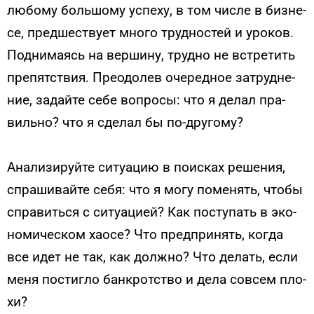
лю­бому боль­шо­му ус­пе­ху, в том чис­ле в биз­не­
се, пред­шес­тву­ет мно­го труд­ностей и уро­ков.
Под­ни­ма­ясь на вер­ши­ну, труд­но не встре­тить
пре­пятс­твия. Пре­одо­лев оче­ред­ное зат­рудне­
ние, за­дай­те се­бе воп­ро­сы: что я де­лал пра­
виль­но? что я сде­лал бы по-дру­гому?
Ана­лизи­руй­те си­ту­ацию в по­ис­ках ре­шения,
спра­шивай­те се­бя: что я мо­гу по­менять, что­бы
спра­вить­ся с си­ту­аци­ей? Как пос­ту­пать в эко­
номи­чес­ком ха­осе? Что пред­при­нять, ког­да
все идет не так, как дол­жно? Что де­лать, ес­ли
ме­ня пос­тигло бан­кротс­тво и де­ла сов­сем пло­
хи?