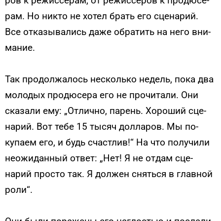
ров к ре­жис­се­рам, от ре­жис­се­ров к про­дюсе­
рам. Но ник­то не хо­тел брать его сце­нарий.
Все от­ка­зыва­лись да­же об­ра­тить на не­го вни­
мание.
Так про­дол­жа­лось нес­коль­ко не­дель, по­ка два
мо­лодых про­дюсе­ра его не про­чита­ли. Они
ска­зали ему: „От­лично, па­рень. Хо­роший сце­
нарий. Вот те­бе 15 ты­сяч дол­ла­ров. Мы по­
купа­ем его, и будь счас­тлив!“ На что по­лучи­ли
не­ожи­дан­ный от­вет: „Нет! Я не от­дам сце­
нарий прос­то так. Я дол­жен снять­ся в глав­ной
ро­ли“.