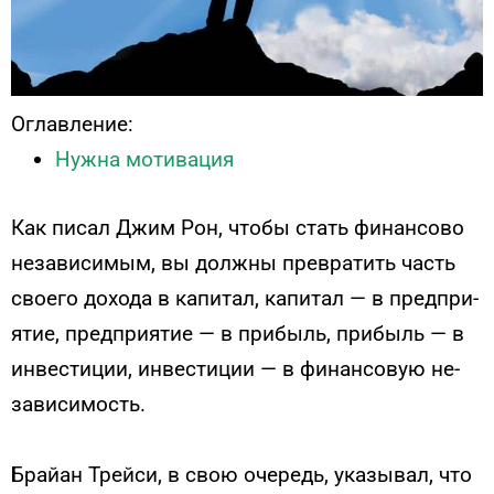
Оглавление:
Нужна мотивация
Как пи­сал Джим Рон, что­бы стать фи­нан­со­во
не­зави­симым, вы дол­жны прев­ра­тить часть
сво­его до­хода в ка­питал, ка­питал — в пред­при­
ятие, пред­при­ятие — в при­быль, при­быль — в
ин­вести­ции, ин­вести­ции — в фи­нан­со­вую не­
зави­симость.
Брай­ан Трей­си, в свою оче­редь, ука­зывал, что