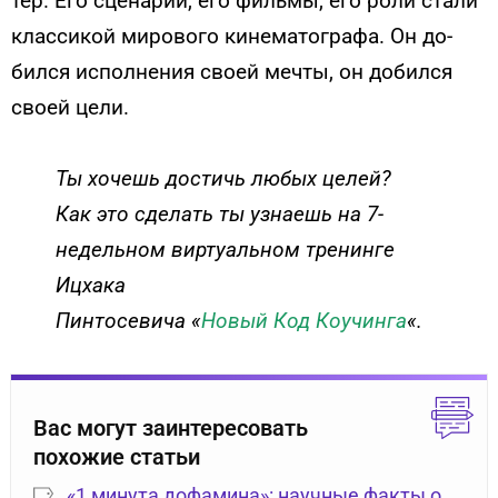
тер. Его сце­нарии, его филь­мы, его ро­ли ста­ли
клас­си­кой ми­рово­го ки­нема­тог­ра­фа. Он до­
бил­ся ис­полне­ния сво­ей меч­ты, он до­бил­ся
сво­ей це­ли.
Ты хочешь достичь любых целей?
Как это сделать ты узнаешь на 7-
недельном виртуальном тренинге
Ицхака
Пинтосевича «
Новый Код Коучинга
«.
Вас могут заинтересовать
похожие статьи
«1 минута дофамина»: научные факты о