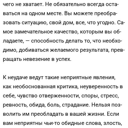
че­го не хва­та­ет. Не обя­затель­но всег­да ос­та­
вать­ся на од­ном мес­те. Вы мо­жете пре­об­ра­
зовать си­ту­ацию, свой дом, все, что угод­но. Са­
мое за­меча­тель­ное ка­чес­тво, ко­торым вы об­
ла­да­ете, — спо­соб­ность де­лать то, что не­об­хо­
димо, до­бивать­ся же­ла­емо­го ре­зуль­та­та, прев­
ра­щать не­везе­ние в ус­пех.
К не­уда­че ве­дут та­кие неп­ри­ят­ные яв­ле­ния,
как не­обос­но­ван­ная кри­тика, не­уве­рен­ность в
се­бе, чувс­тво от­вержен­ности, спо­ры, стресс,
рев­ность, оби­да, боль, стра­дание. Нель­зя поз­
во­лить им пре­об­ла­дать в ва­шей жиз­ни. Ес­ли
вам неп­ри­ят­ны чьи-то обид­ные сло­ва, злость,