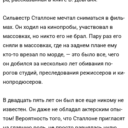
Силь­вестр Стал­ло­не меч­тал сни­мать­ся в филь­
мах. Он хо­дил на ки­ноп­ро­бы, учас­тво­вал в
мас­совках, но ник­то его не брал. Па­ру раз его
сня­ли в мас­совках, где на зад­нем пла­не ему
кто-то вре­зал по мор­де, — это бы­ло все, че­го
он до­бил­ся за нес­коль­ко лет оби­вания по­
рогов сту­дий, прес­ле­дова­ния ре­жис­се­ров и ки­
ноп­ро­дюсе­ров.
В двад­цать пять лет он был все еще ни­кому не
из­вестен. Он да­же не об­ла­дал ак­тер­ским опы­
том! Ве­ро­ят­ность то­го, что Стал­ло­не приг­ла­сят
на глав­ную роль, не прос­то рав­ня­лась ну­лю,