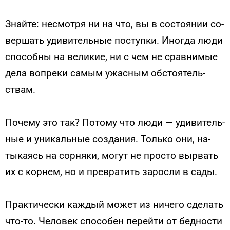
Знай­те: нес­мотря ни на что, вы в сос­то­янии со­
вер­шать уди­витель­ные пос­тупки. Иног­да лю­ди
спо­соб­ны на ве­ликие, ни с чем не срав­ни­мые
де­ла воп­ре­ки са­мым ужас­ным об­сто­ятель­
ствам.
По­чему это так? По­тому что лю­ди — уди­витель­
ные и уни­каль­ные соз­да­ния. Толь­ко они, на­
тыка­ясь на сор­ня­ки, мо­гут не прос­то выр­вать
их с кор­нем, но и прев­ра­тить за­рос­ли в са­ды.
Прак­ти­чес­ки каж­дый мо­жет из ни­чего сде­лать
что-то. Че­ловек спо­собен пе­рей­ти от бед­ности