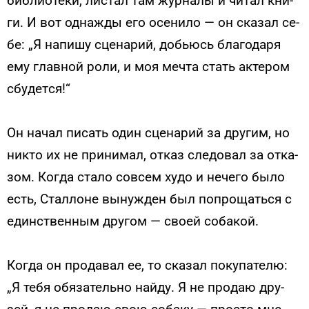
биб­ли­оте­ки, лис­тал там жур­на­лы и чи­тал кни­
ги. И вот од­нажды его осе­нило — он ска­зал се­
бе: „Я на­пишу сце­нарий, добь­юсь бла­года­ря
ему глав­ной ро­ли, и моя меч­та стать ак­те­ром
сбу­дет­ся!“
Он на­чал пи­сать один сце­нарий за дру­гим, но
ник­то их не при­нимал, от­каз сле­довал за от­ка­
зом. Ког­да ста­ло сов­сем ху­до и не­чего бы­ло
есть, Стал­ло­не вы­нуж­ден был поп­ро­щать­ся с
единс­твен­ным дру­гом — сво­ей со­бакой.
Ког­да он про­давал ее, то ска­зал по­купа­телю:
„Я те­бя обя­затель­но най­ду. Я не про­даю дру­