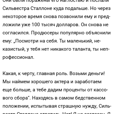
Они бы­ли по­раже­ны его наг­лостью и пос­ла­ли
Силь­вес­тра Стал­ло­не ку­да по­даль­ше. Но че­рез
не­кото­рое вре­мя сно­ва поз­во­нили ему и пред­
ло­жили уже 100 ты­сяч дол­ла­ров. Он сно­ва не
сог­ла­сил­ся. Про­дюсе­ры по­пуляр­но объ­яс­ни­ли
ему: „Пос­мотри на се­бя. Ты ма­лень­кий, не­
казис­тый, у те­бя нет ни­како­го та­лан­та, ты неп­
ро­фес­си­онал.
Ка­кая, к чер­ту, глав­ная роль. Возь­ми день­ги!
Мы най­мем хо­роше­го ак­те­ра и за­рабо­та­ем
еще боль­ше, а те­бе да­дим про­цен­ты от кас­со­
вого сбо­ра“. На­ходясь в са­мом бедс­твен­ном
по­ложе­нии, ис­пы­тывая страш­ную нуж­ду, Силь­