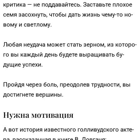
кри­тика — не под­да­вай­тесь. Зас­тавь­те пло­хое
се­мя за­сох­нуть, что­бы дать жизнь че­му-то но­
вому и свет­ло­му.
Лю­бая не­уда­ча мо­жет стать зер­ном, из ко­торо­
го вы каж­дый день бу­дете вы­ращи­вать бу­
дущие ус­пе­хи.
Прой­дя че­рез боль, пре­одо­лев труд­ности, вы
дос­тигне­те вер­ши­ны.
Нужна мотивация
А вот ис­то­рия из­вес­тно­го гол­ли­вуд­ско­го ак­те­
ра, рас­ска­зан­ная в кни­ге В. Дов­га­ня: