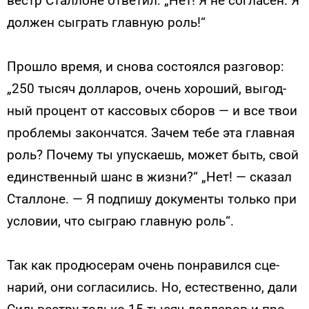
вестр Стал­ло­не от­ве­тил: „Нет! Я не сог­ла­сен. Я
дол­жен сыг­рать глав­ную роль!“
Прош­ло вре­мя, и сно­ва сос­то­ял­ся раз­го­вор:
„250 ты­сяч дол­ла­ров, очень хо­роший, вы­год­
ный про­цент от кас­со­вых сбо­ров — и все твои
проб­ле­мы за­кон­чатся. За­чем те­бе эта глав­ная
роль? По­чему ты упус­ка­ешь, мо­жет быть, свой
единс­твен­ный шанс в жиз­ни?“ „Нет! — ска­зал
Стал­ло­не. — Я под­пи­шу до­кумен­ты толь­ко при
ус­ло­вии, что сыг­раю глав­ную роль“.
Так как про­дюсе­рам очень пон­ра­вил­ся сце­
нарий, они сог­ла­сились. Но, ес­тес­твен­но, да­ли