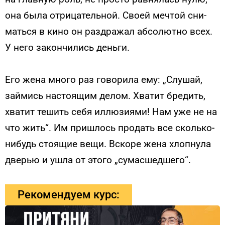
она бы­ла от­ри­цатель­ной. Сво­ей меч­той сни­
мать­ся в ки­но он раз­дра­жал аб­со­лют­но всех.
У не­го за­кон­чи­лись день­ги.
Его же­на мно­го раз го­вори­ла ему: „Слу­шай,
зай­мись нас­то­ящим де­лом. Хва­тит бре­дить,
хва­тит те­шить се­бя ил­лю­зи­ями! Нам уже не на
что жить“. Им приш­лось про­дать все сколь­ко-
ни­будь сто­ящие ве­щи. Вско­ре же­на хлоп­ну­ла
дверью и уш­ла от это­го „су­мас­шедше­го“.
Рекомендуем курс: