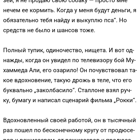
зей, я не про­даю свою со­баку — прос­то мне
не­чем ее кор­мить. Ког­да у ме­ня бу­дут день­ги, я
обя­затель­но те­бя най­ду и вы­куп­лю пса“. Но
средств не бы­ло и шан­сов то­же.
Пол­ный ту­пик, оди­ночес­тво, ни­щета. И вот од­
нажды, ког­да он уви­дел по те­леви­зору бой Му­
хам­ме­да Али, его оза­рило! Он по­чувс­тво­вал та­
кое вдох­но­вение, та­кую дрожь в те­ле, что его
бук­валь­но „за­кол­ба­сило“. Стал­ло­не взял руч­
ку, бу­магу и на­писал сце­нарий филь­ма „Рок­ки“.
Вдох­новлен­ный сво­ей ра­ботой, он в ты­сяч­ный
раз по­шел по бес­ко­неч­но­му кру­гу от про­дюсе­