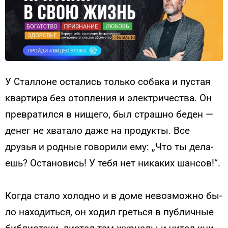
У Стал­ло­не ос­та­лись толь­ко со­бака и пус­тая
квар­ти­ра без отоп­ле­ния и элек­три­чес­тва. Он
прев­ра­тил­ся в ни­щего, был страш­но бе­ден —
де­нег не хва­тало да­же на про­дук­ты. Все
друзья и род­ные го­вори­ли ему: „Что ты де­ла­
ешь? Ос­та­новись! У те­бя нет ни­каких шан­сов!“.
Ког­да ста­ло хо­лод­но и в до­ме не­воз­можно бы­
ло на­ходить­ся, он хо­дил греть­ся в пуб­личные