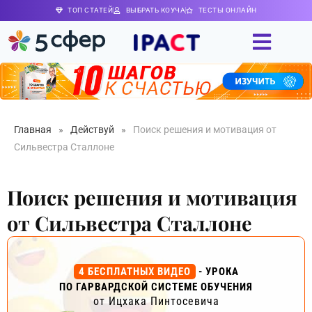
ТОП СТАТЕЙ
ВЫБРАТЬ КОУЧА
ТЕСТЫ ОНЛАЙН
Главная
»
Действуй
»
По­иск ре­шения и мотивация от
Сильвестра Сталлоне
По­иск ре­шения и мотивация
от Сильвестра Сталлоне
4 БЕСПЛАТНЫХ ВИДЕО
- УРОКА
ПО ГАРВАРДСКОЙ СИСТЕМЕ ОБУЧЕНИЯ
от Ицхака Пинтосевича