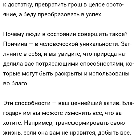
к дос­татку, прев­ра­тить грош в це­лое сос­то­
яние, а бе­ду пре­об­ра­зовать в ус­пех.
По­чему лю­ди в сос­то­янии со­вер­шить та­кое?
При­чина — в че­лове­чес­кой уни­каль­нос­ти. Заг­
ля­ните в се­бя, и вы уви­дите, что при­рода на­
дели­ла вас пот­ря­са­ющи­ми спо­соб­ностя­ми, ко­
торые мо­гут быть рас­кры­ты и ис­поль­зо­ваны
во бла­го.
Эти спо­соб­ности — ваш цен­ней­ший ак­тив. Бла­
года­ря им вы мо­жете из­ме­нить все, что за­
хоти­те. Нап­ри­мер, тран­сфор­ми­ровать свою
жизнь, ес­ли она вам не нра­вит­ся, до­быть все,