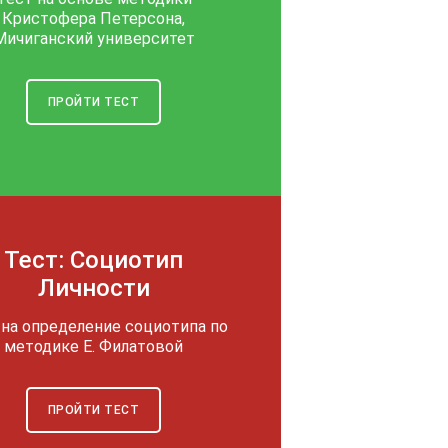
Кристофера Петерсона,
Мичиганский университет
ПРОЙТИ ТЕСТ
Тест: Социотип
Личности
 на определение социотипа по
методике Е. Филатовой
ПРОЙТИ ТЕСТ