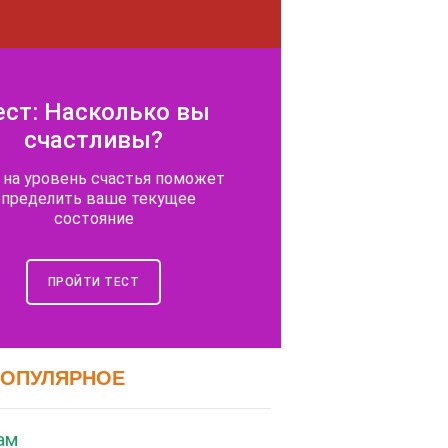
ест: Насколько вы
счастливы?
 на уровень счастья поможет
определить ваше текущее
состояние
ПРОЙТИ ТЕСТ
ПОПУЛЯРНОЕ
ст эмоционального
выгорания