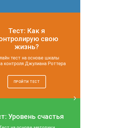
Тест: Как я
онтролирую свою
жизнь?
лайн тест на основе шкалы
а контроля Джулиана Роттера
ПРОЙТИ ТЕСТ
ст: Уровень счастья
Тест на основе методики