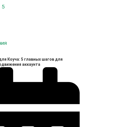
лайн диагностика синдрома
моционального выгорания
ПРОЙТИ ТЕСТ
ля Коуча: 5 главных шагов для
родвижения аккаунта