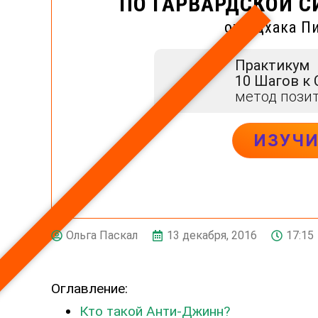
ПО ГАРВАРДСКОЙ С
от Ицхака П
Практикум
10 Шагов к
метод пози
ИЗУЧ
13 декабря, 2016
17:15
Ольга Паскал
Оглавление:
Кто такой Анти-Джинн?