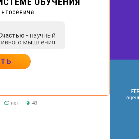
ИСТЕМЕ ОБУЧЕНИЯ
интосевича
 Счастью
- научный
тивного мышления
ИТЬ
FER
оценк
нет
43