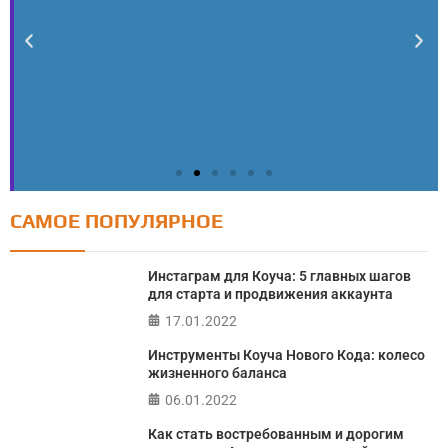
САМОЕ ПОПУЛЯРНОЕ
Тест: Как я контролирую свою жизнь?
Инстаграм для Коуча: 5 главных шагов
Онлайн тест на основе шкалы локуса контроля
для старта и продвижения аккаунта
Джулиана Роттера
17.01.2022
Инструменты Коуча Нового Кода: колесо
ПРОЙТИ ТЕСТ
жизненного баланса
06.01.2022
Как стать востребованным и дорогим