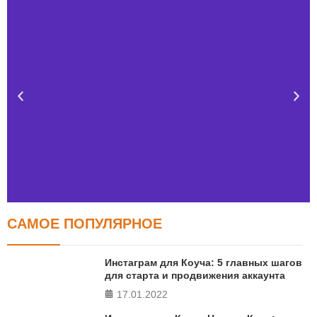
САМОЕ ПОПУЛЯРНОЕ
Тест FERMI
FERMI - современная методика оценки уровня счастья
Инстаграм для Коуча: 5 главных шагов
в 5 главных сферах
для старта и продвижения аккаунта
17.01.2022
ПРОЙТИ ТЕСТ