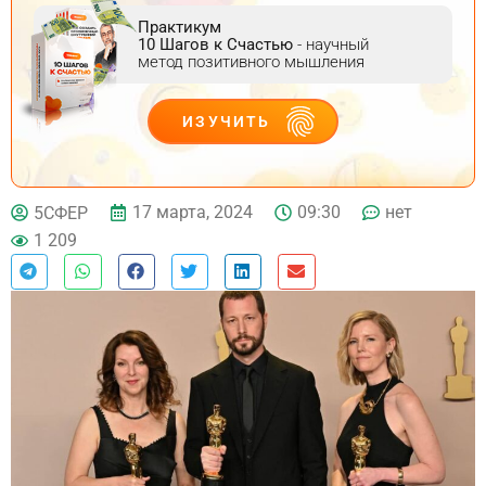
Практикум
10 Шагов к Счастью
- научный
метод позитивного мышления
ИЗУЧИТЬ
ДЕЙСТВУЙ
17 марта, 2024
09:30
нет
5СФЕР
1 209