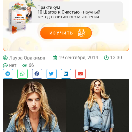
Практикум
10 Шагов к Счастью
- научный
метод позитивного мышления
ИЗУЧИТЬ
ДЕЙСТВУЙ
19 сентября, 2014
13:30
Лаура Овакимян
нет
66