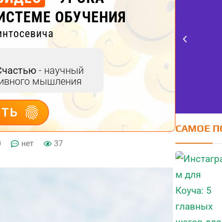
ИСТЕМЕ ОБУЧЕНИЯ
интосевича
Счастью
- научный
тивного мышления
ИТЬ
САМОЕ П
0
нет
37