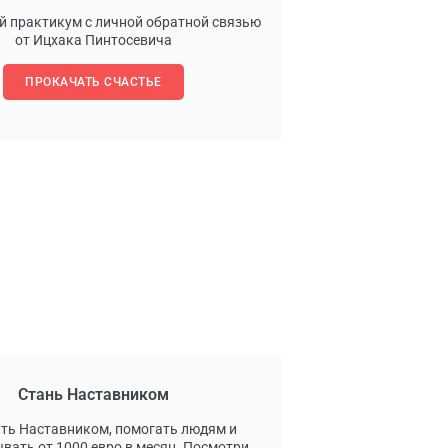
й практикум с личной обратной связью
от Ицхака Пинтосевича
ПРОКАЧАТЬ СЧАСТЬЕ
Стань Наставником
ать Наставником, помогать людям и
вать от 1000 евро в месяц. Посмотри