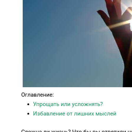
Тест эмоционального
выгорания
Онлайн диагностика синдрома
эмоционального выгорания
ПРОЙТИ ТЕСТ
Оглавление:
Упрощать или усложнять?
Избавление от лишних мыслей
Сложна ли жизнь? Что бы вы ответили н