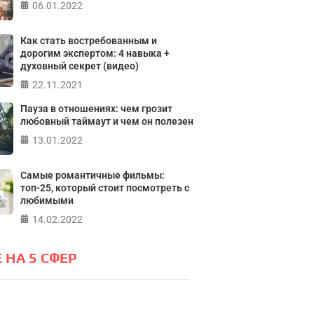
06.01.2022
Тест: Ур
Тест: Как я
Тест на 
Как стать востребованным и
онтролирую свою
Кристофе
дорогим экспертом: 4 навыка +
духовный секрет (видео)
Мичиганск
жизнь?
22.11.2021
лайн тест на основе шкалы
Пауза в отношениях: чем грозит
ПР
а контроля Джулиана Роттера
любовный таймаут и чем он полезен
13.01.2022
ПРОЙТИ ТЕСТ
Самые романтичные фильмы:
топ-25, который стоит посмотреть с
любимыми
14.02.2022
 НА 5 СФЕР