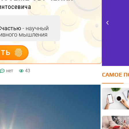
интосевича
Счастью
- научный
тивного мышления
ИТЬ
нет
43
САМОЕ П