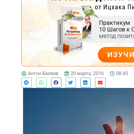
от Ицхака П
Практикум
10 Шагов к 
метод пози
ИЗУЧ
ДЕЙСТВУЙ
20 марта, 2016
08:45
Антон Беляев