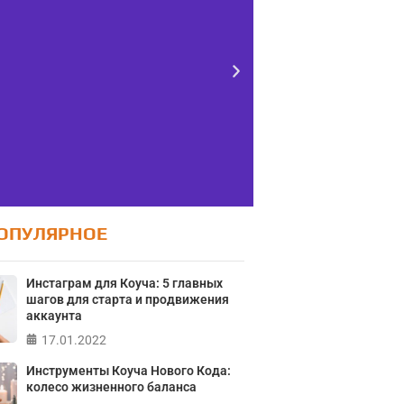
ОПУЛЯРНОЕ
Тест FERMI
Тес
Инстаграм для Коуча: 5 главных
контро
RMI - современная методика
шагов для старта и продвижения
ж
ки уровня счастья в 5 главных
аккаунта
сферах
17.01.2022
Онлайн тест
локуса контро
Инструменты Коуча Нового Кода:
колесо жизненного баланса
ПРОЙТИ ТЕСТ