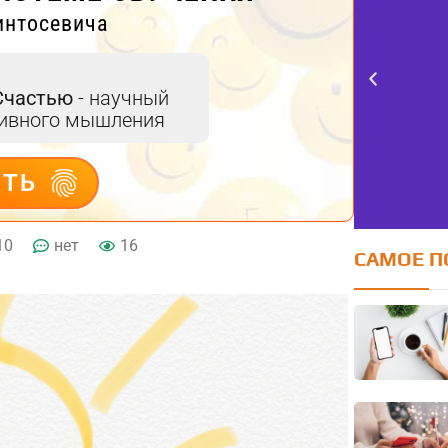
интосевича
Счастью
- научный
тивного мышления
ИТЬ
10
нет
16
САМОЕ П
FE
оцен