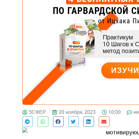
ПО ГАРВАРДСКОЙ С
от Ицхака П
Практикум
10 Шагов к 
метод пози
ИЗУЧ
Тест эмоционального
выгорания
20 ноября, 2023
10:00
не
5СФЕР
Онлайн диагностика синдрома
эмоционального выгорания