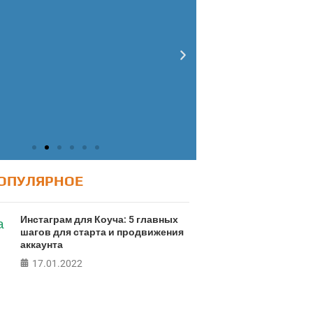
ОПУЛЯРНОЕ
Тест: Ур
т: Как я контролирую
Инстаграм для Коуча: 5 главных
свою жизнь?
шагов для старта и продвижения
Тест на 
аккаунта
Кристофе
лайн тест на основе шкалы
Мичиганск
17.01.2022
са контроля Джулиана Роттера
ПРО