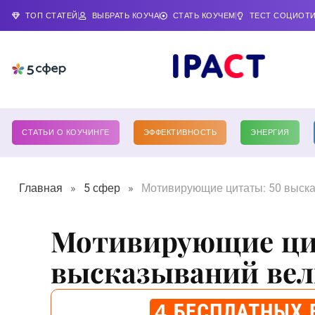
ТОП СТАТЕЙ
ВЫБРАТЬ КОУЧА
СТАТЬ КОУЧЕМ
ТЕСТ СОЦИОТ
СТАТЬИ О КОУЧИНГЕ
ЭФФЕКТИВНОСТЬ
ЭНЕРГИЯ
Главная
»
5 сфер
»
Мотивирующие цитаты: 50 выск
Мотивирующие ци
высказываний ве
4 БЕСПЛАТНЫХ 