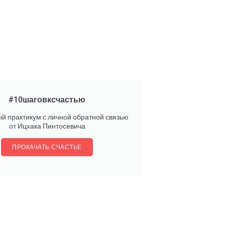
#10шаговксчастью
й практикум с личной обратной связью
от Ицхака Пинтосевича
ПРОКАЧАТЬ СЧАСТЬЕ