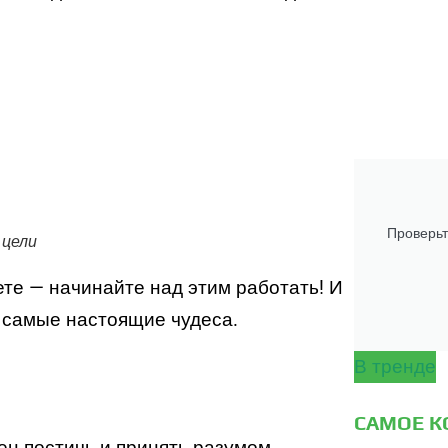
Проверьт
 цели
ете — начинайте над этим работать! И
ь самые настоящие чудеса.
В тренде
САМОЕ 
ен постичь и принять разумом.