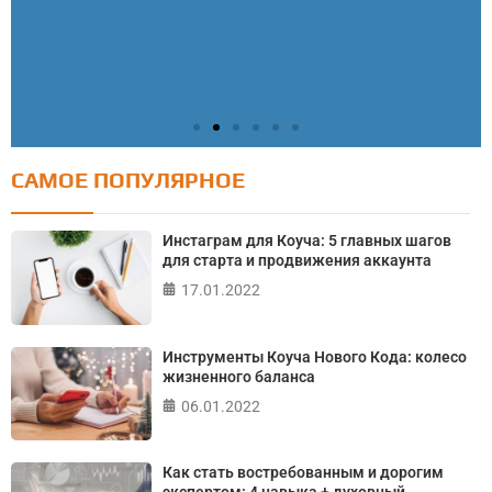
САМОЕ ПОПУЛЯРНОЕ
Тест: Как я контролирую свою жизнь?
Онлайн тест на основе шкалы локуса контроля
Инстаграм для Коуча: 5 главных шагов
Джулиана Роттера
для старта и продвижения аккаунта
17.01.2022
ПРОЙТИ ТЕСТ
Инструменты Коуча Нового Кода: колесо
жизненного баланса
06.01.2022
Как стать востребованным и дорогим