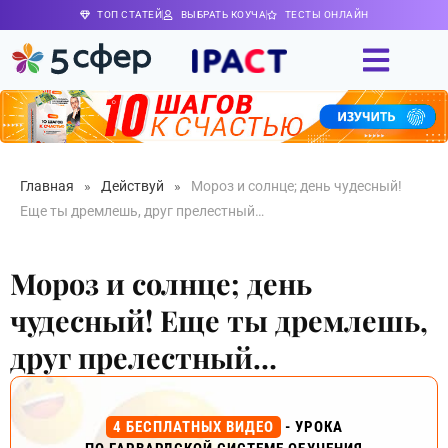
ТОП СТАТЕЙ
ВЫБРАТЬ КОУЧА
ТЕСТЫ ОНЛАЙН
Главная
»
Действуй
»
Мороз и солнце; день чудесный!
Еще ты дремлешь, друг прелестный…
Мороз и солнце; день
чудесный! Еще ты дремлешь,
друг прелестный…
4 БЕСПЛАТНЫХ ВИДЕО
- УРОКА