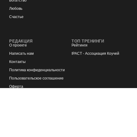
Богатство
Любовь
Счастье
РЕДАКЦИЯ
ТОП ТРЕНИНГИ
О проекте
Рейтинги
Написать нам
IPACT - Ассоциация Коучей
Контакты
Политика конфиденциальности
Пользовательское соглашение
Оферта
Реклама на портале
🏆 ТОП СТАТЕЙ
🎓 ВЫБРАТЬ КОУЧА
🎯 СТАТЬ КОУЧЕМ
😊 ТЕСТ СОЦИОТИПА
⌛ ПРИЛОЖЕНИЕ НЛП