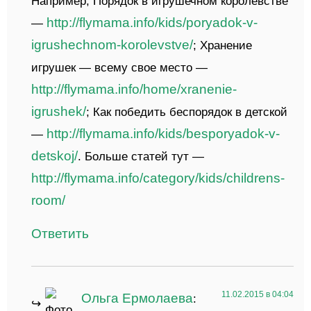
Например, Порядок в игрушечном королевстве
http://flymama.info/kids/poryadok-v-
—
igrushechnom-korolevstve/
; Хранение
игрушек — всему свое место —
http://flymama.info/home/xranenie-
igrushek/
; Как победить беспорядок в детской
http://flymama.info/kids/besporyadok-v-
—
detskoj/
. Больше статей тут —
http://flymama.info/category/kids/childrens-
room/
Ответить
11.02.2015 в 04:04
Ольга Ермолаева
: