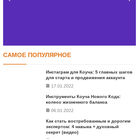
САМОЕ ПОПУЛЯРНОЕ
Тест FERMI
FERMI - современная методика оценки уровня счастья
Инстаграм для Коуча: 5 главных шагов
в 5 главных сферах
для старта и продвижения аккаунта
17.01.2022
ПРОЙТИ ТЕСТ
Инструменты Коуча Нового Кода:
колесо жизненного баланса
06.01.2022
Как стать востребованным и дорогим
экспертом: 4 навыка + духовный
секрет (видео)