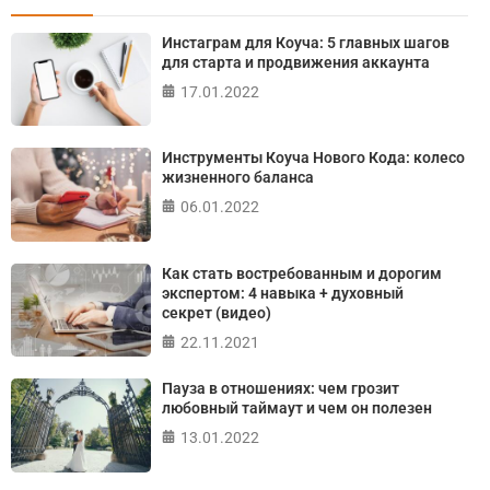
Тест: Как я контролирую свою жизнь?
Инстаграм для Коуча: 5 главных шагов
Онлайн тест на основе шкалы локуса контроля
для старта и продвижения аккаунта
Джулиана Роттера
17.01.2022
ПРОЙТИ ТЕСТ
Инструменты Коуча Нового Кода: колесо
жизненного баланса
06.01.2022
Как стать востребованным и дорогим
экспертом: 4 навыка + духовный
секрет (видео)
22.11.2021
Пауза в отношениях: чем грозит
любовный таймаут и чем он полезен
13.01.2022