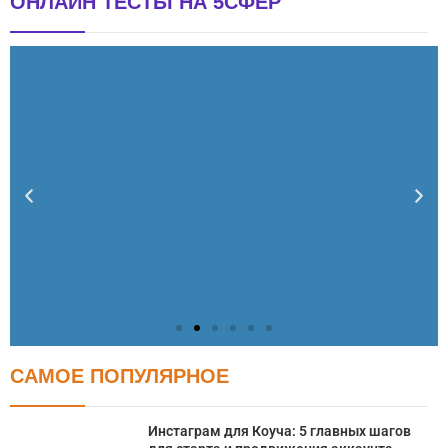
ОНЛАЙН ТЕСТЫ НА 5СФЕР
САМОЕ ПОПУЛЯРНОЕ
Тест: Как я контролирую свою жизнь?
Онлайн тест на основе шкалы локуса контроля
Инстаграм для Коуча: 5 главных шагов
Джулиана Роттера