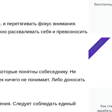
Бесплатны
о, и перетягивать фокус внимания.
жно расхваливать себя и превозносить
В ТРЕНДЕ
 которые понятны собеседнику. Не
век ничего не понимает. Либо доносить
дения. Следует соблюдать единый
Как ст
зарабаты