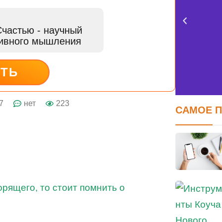
Счастью
- научный
тивного мышления
ИТЬ
7
нет
223
САМОЕ 
FE
оцен
орящего, то стоит помнить о