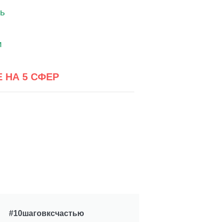
Е НА 5 СФЕР
#10шаговксчастью