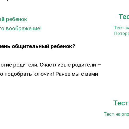
Те
ый
ребенок
то воображение!
Тест н
Петерс
очень общительный ребенок?
рогие родители. Счастливые родители —
о подобрать ключик! Ранее мы с вами
Тест
Тест на оп