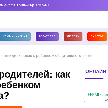
ИПА
ТЕСТЫ ОНЛАЙН
РЕКЛАМА
КОММУНИКАЦИЯ
БОГАТСТВО
ЛЮБОВЬ
СЧАСТЬЕ
ак наладить связь с ребенком общительного типа?
ОНЛАЙН 
родителей: как
ребенком
а?
FERMI - с
с