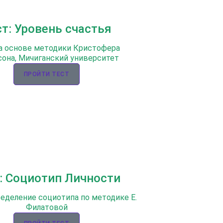
ст: Уровень счастья
а основе методики Кристофера
она, Мичиганский университет
ПРОЙТИ ТЕСТ
: Социотип Личности
ределение социотипа по методике Е.
Филатовой