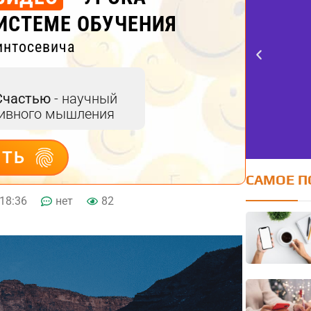
ИСТЕМЕ ОБУЧЕНИЯ
интосевича
Счастью
- научный
тивного мышления
ИТЬ
САМОЕ П
18:36
нет
82
Тест FERMI