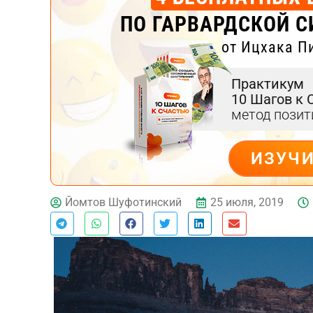
ПО ГАРВАРДСКОЙ С
от Ицхака П
Практикум
10 Шагов к 
метод пози
ИЗУЧ
ДЕЙСТВУЙ
25 июля, 2019
Йомтов Шуфотинский
Тест эмоционального