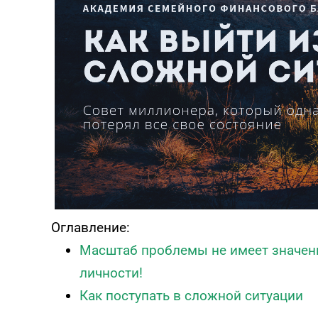
выгорания
Онлайн диагностика синдрома
эмоционального выгорания
ПРОЙТИ ТЕСТ
Оглавление:
Масштаб проблемы не имеет значени
личности!
Как поступать в сложной ситуации