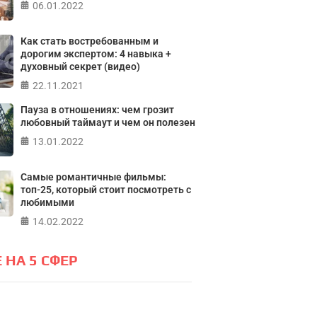
06.01.2022
Тест на 
онтролирую свою
Кристофе
жизнь?
Мичиганск
Как стать востребованным и
дорогим экспертом: 4 навыка +
лайн тест на основе шкалы
духовный секрет (видео)
а контроля Джулиана Роттера
ПР
22.11.2021
Пауза в отношениях: чем грозит
любовный таймаут и чем он полезен
ПРОЙТИ ТЕСТ
13.01.2022
Самые романтичные фильмы:
топ-25, который стоит посмотреть с
любимыми
14.02.2022
 НА 5 СФЕР