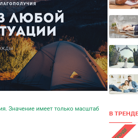
FERMI - современная методика
к
оценки уровня счастья в 5 главных
сферах
Он
локус
ПРОЙТИ ТЕСТ
я. Значение имеет только масштаб
В ТРЕНДЕ
В ТРЕНДЕ