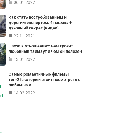
06.01.2022
Тест: Как я
Тест на 
онтролирую свою
Кристофе
Как стать востребованным и
Мичиганск
дорогим экспертом: 4 навыка +
жизнь?
духовный секрет (видео)
лайн тест на основе шкалы
22.11.2021
ПР
а контроля Джулиана Роттера
Пауза в отношениях: чем грозит
любовный таймаут и чем он полезен
13.01.2022
ПРОЙТИ ТЕСТ
Самые романтичные фильмы:
топ-25, который стоит посмотреть с
любимыми
14.02.2022