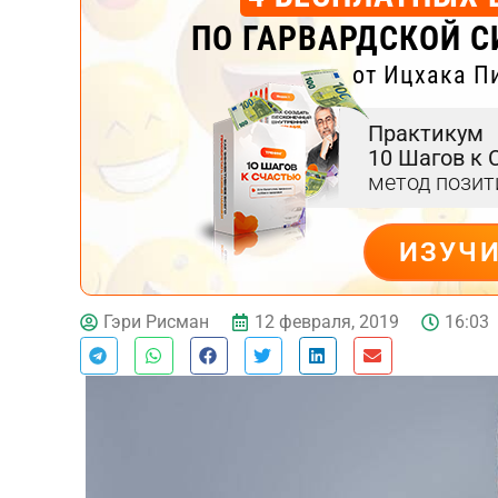
ПО ГАРВАРДСКОЙ С
от Ицхака П
Практикум
10 Шагов к 
метод пози
ИЗУЧ
ДЕЙСТВУЙ
12 февраля, 2019
16:03
Гэри Рисман