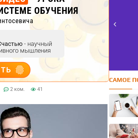
ИСТЕМЕ ОБУЧЕНИЯ
интосевича
Счастью
- научный
тивного мышления
ИТЬ
САМОЕ П
2 ком.
41
Тест FERMI