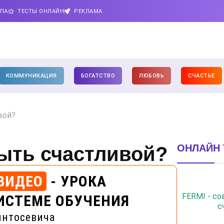
ИПА
ТЕСТЫ ОНЛАЙН
РЕКЛАМА
КОММУНИКАЦИЯ
БОГАТСТВО
ЛЮБОВЬ
СЧАСТЬЕ
вой?
ОНЛАЙН 
быть счастливой?
ВИДЕО
- УРОКА
FERMI - с
ИСТЕМЕ ОБУЧЕНИЯ
с
интосевича