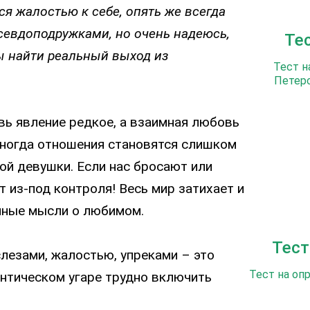
я жалостью к себе, опять же всегда
севдоподружками, но очень надеюсь,
Те
бы найти реальный выход из
Тест н
Петерс
ь явление редкое, а взаимная любовь
иногда отношения становятся слишком
й девушки. Если нас бросают или
т из-под контроля! Весь мир затихает и
нные мысли о любимом.
Тест
лезами, жалостью, упреками – это
Тест на оп
нтическом угаре трудно включить