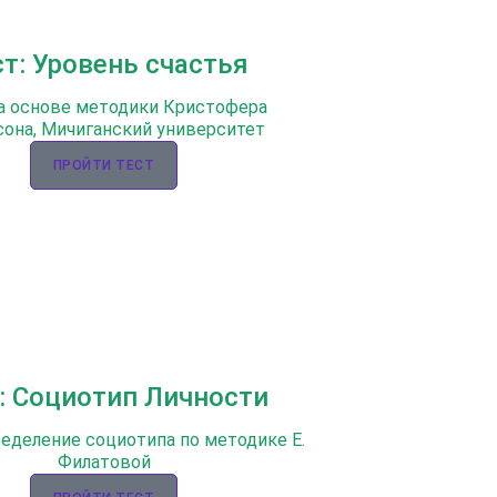
ст: Уровень счастья
а основе методики Кристофера
она, Мичиганский университет
ПРОЙТИ ТЕСТ
: Социотип Личности
ределение социотипа по методике Е.
Филатовой