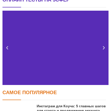
САМОЕ ПОПУЛЯРНОЕ
Тест FERMI
FERMI - современная методика оценки уровня счастья
Инстаграм для Коуча: 5 главных шагов
в 5 главных сферах
для старта и продвижения аккаунта