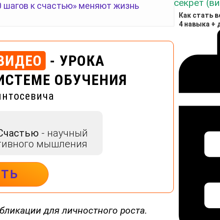
0 шагов к счастью» меняют жизнь
Как стать 
4 навыка + 
ВИДЕО
- УРОКА
ИСТЕМЕ ОБУЧЕНИЯ
интосевича
 Счастью
- научный
тивного мышления
ИТЬ
бликации для личностного роста.