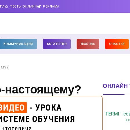
ИПА
ТЕСТЫ ОНЛАЙН
РЕКЛАМА
КОММУНИКАЦИЯ
БОГАТСТВО
ЛЮБОВЬ
СЧАСТЬЕ
ему?
ОНЛАЙН 
о-настоящему?
ВИДЕО
- УРОКА
FERMI - с
ИСТЕМЕ ОБУЧЕНИЯ
с
интосевича