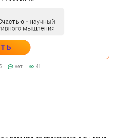
 Счастью
- научный
тивного мышления
ИТЬ
5
нет
41