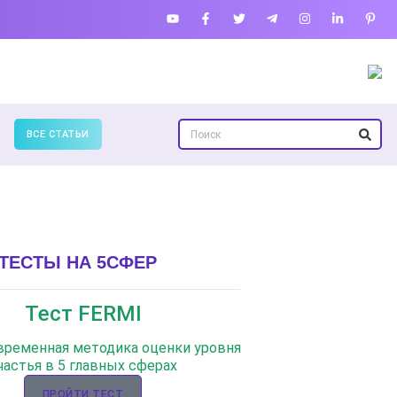
ВСЕ СТАТЬИ
ТЕСТЫ НА 5СФЕР
Тест FERMI
Тест: Как я 
ж
овременная методика оценки уровня
частья в 5 главных сферах
Онлайн тест на осно
Джули
ПРОЙТИ ТЕСТ