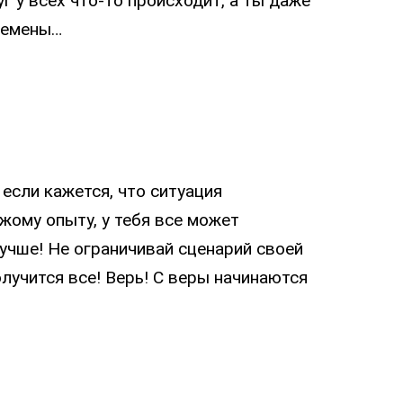
г у всех что-то происходит, а ты даже
еремены…
 если кажется, что ситуация
жому опыту, у тебя все может
учше! Не ограничивай сценарий своей
лучится все! Верь! С веры начинаются