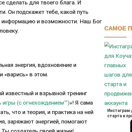
е сделать для твоего блага. И
ти. Он подскажет тебе, какой путь
, информацию и возможности. Наш Бог
САМОЕ 
ловеку.
ьная энергия, вдохновение и
и «варись» в этом.
ый известный и взрывной тренинг
ь игры (с огнехождением™)
»! Я сама
Инстаграм д
ть, что и теория, и практика на ней
старта и п
я, заряжают энергией, помогают
 Ты создатель своей жизни!