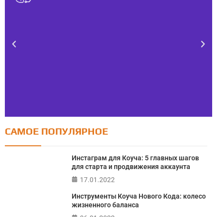
САМОЕ ПОПУЛЯРНОЕ
Тест FERMI
FERMI - современная методика оценки уровня счастья
Инстаграм для Коуча: 5 главных шагов
в 5 главных сферах
для старта и продвижения аккаунта
17.01.2022
ПРОЙТИ ТЕСТ
Инструменты Коуча Нового Кода: колесо
жизненного баланса