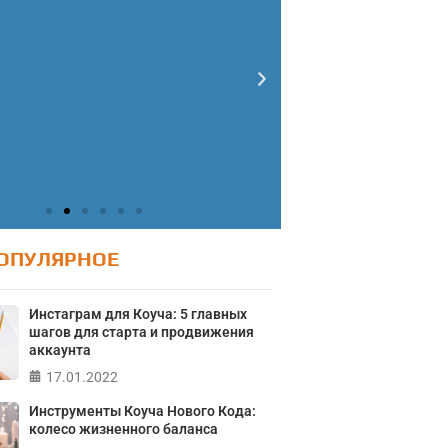
ОПУЛЯРНОЕ
Тест: Как я
Тест: Ур
Инстаграм для Коуча: 5 главных
онтролирую свою
Тест на 
шагов для старта и продвижения
жизнь?
аккаунта
Кристофе
Мичиганск
17.01.2022
лайн тест на основе шкалы
а контроля Джулиана Роттера
Инструменты Коуча Нового Кода:
колесо жизненного баланса
ПР