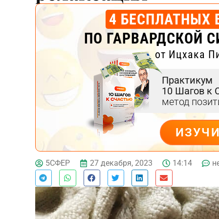
4 БЕСПЛАТНЫХ 
ПО ГАРВАРДСКОЙ С
от Ицхака П
Практикум
10 Шагов к 
метод пози
ИЗУЧ
Тест эмоционального
выгорания
ДЕЙСТВУЙ
27 декабря, 2023
14:14
н
5СФЕР
Онлайн диагностика синдрома
эмоционального выгорания
ПРОЙТИ ТЕСТ