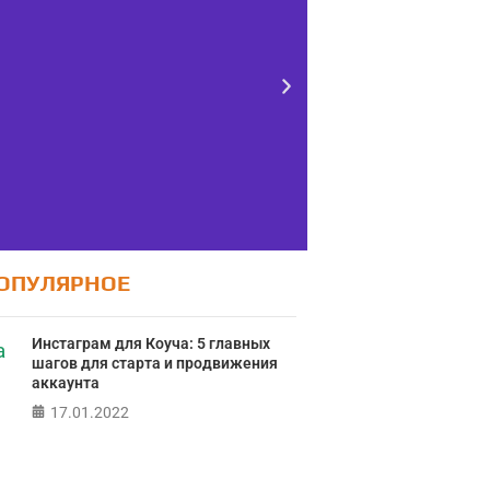
ОПУЛЯРНОЕ
Тест FERMI
Тес
Инстаграм для Коуча: 5 главных
контро
RMI - современная методика
шагов для старта и продвижения
ж
ки уровня счастья в 5 главных
аккаунта
сферах
17.01.2022
Онлайн тест
локуса контро
ПРОЙТИ ТЕСТ