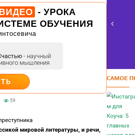
 ВИДЕО
- УРОКА
ИСТЕМЕ ОБУЧЕНИЯ
интосевича
Счастью
- научный
тивного мышления
САМОЕ П
ИТЬ
FE
59
оцен
ссикой мировой литературы, и речи,