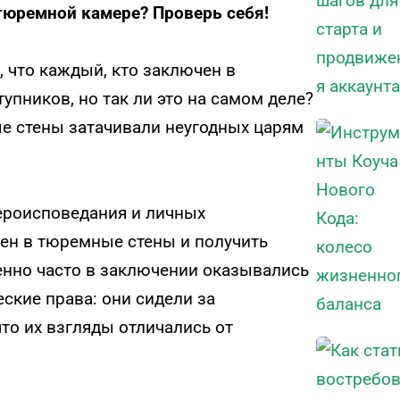
тюремной камере? Проверь себя!
 что каждый, кто заключен в
упников, но так ли это на самом деле?
ые стены затачивали неугодных царям
вероисповедания и личных
чен в тюремные стены и получить
енно часто в заключении оказывались
ские права: они сидели за
что их взгляды отличались от