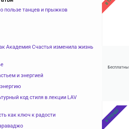
 о пользе танцев и прыжков
как Академия Счастья изменила жизнь
ье
Бесплатны
астьем и энергией
 энергию
турный код стиля в лекции LAV
В ТРЕНДЕ
сть как ключ к радости
Караваджо