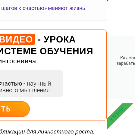
0 шагов к счастью» меняют жизнь
 ВИДЕО
- УРОКА
ИСТЕМЕ ОБУЧЕНИЯ
Как ст
интосевича
зарабаты
Счастью
- научный
тивного мышления
ИТЬ
В ТРЕНДЕ
бликации для личностного роста.