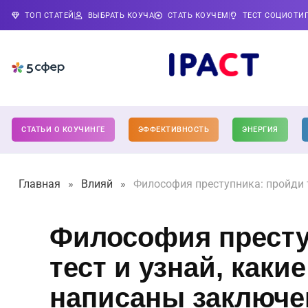
ТОП СТАТЕЙ
ВЫБРАТЬ КОУЧА
СТАТЬ КОУЧЕМ
ТЕСТ СОЦИОТИ
СТАТЬИ О КОУЧИНГЕ
ЭФФЕКТИВНОСТЬ
ЭНЕРГИЯ
Главная
»
Влияй
»
Философия преступника: пройди 
Философия престу
тест и узнай, каки
написаны заключ