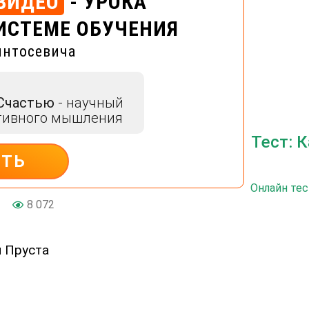
ВИДЕО
- УРОКА
ИСТЕМЕ ОБУЧЕНИЯ
интосевича
 Счастью
- научный
тивного мышления
Тест: 
ИТЬ
Онлайн тес
8 072