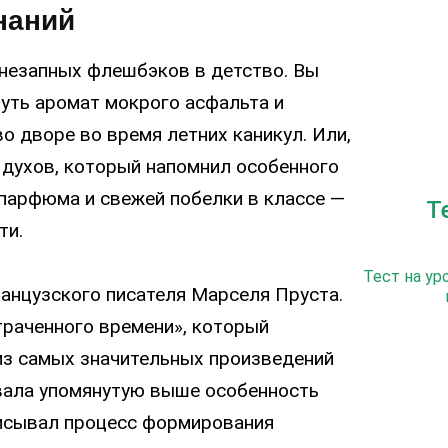
наний
внезапных флешбэков в детство. Вы
нуть аромат мокрого асфальта и
о дворе во время летних каникул. Или,
 духов, который напомнил особенного
 парфюма и свежей побелки в классе —
Т
ти.
Тест на ур
ранцузского писателя Марселя Пруста.
траченного времени», который
з самых значительных произведений
ывала упомянутую выше особенность
исывал процесс формирования