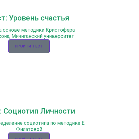
ст: Уровень счастья
а основе методики Кристофера
она, Мичиганский университет
ПРОЙТИ ТЕСТ
: Социотип Личности
ределение социотипа по методике Е.
Филатовой