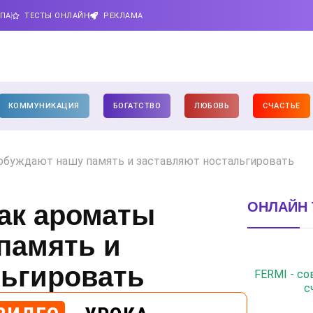
ИПА
ТЕСТЫ ОНЛАЙН
РЕКЛАМА
КОММУНИКАЦИЯ
БОГАТСТВО
ЛЮБОВЬ
СЧАСТЬЕ
обуждают нашу память и заставляют ностальгировать
ОНЛАЙН 
как ароматы
память и
льгировать
FERMI - с
с