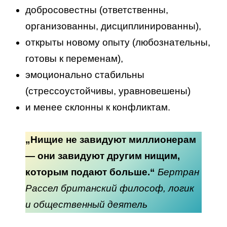
добросовестны (ответственны,
организованны, дисциплинированны),
открыты новому опыту (любознательны,
готовы к переменам),
эмоционально стабильны
(стрессоустойчивы, уравновешены)
и менее склонны к конфликтам.
„Нищие не завидуют миллионерам
— они завидуют другим нищим,
которым подают больше.“
Бертран
Рассел британский философ, логик
и общественный деятель