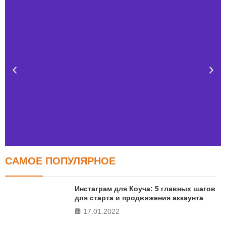
САМОЕ ПОПУЛЯРНОЕ
Тест FERMI
FERMI - современная методика оценки уровня счастья
Инстаграм для Коуча: 5 главных шагов
в 5 главных сферах
для старта и продвижения аккаунта
17.01.2022
ПРОЙТИ ТЕСТ