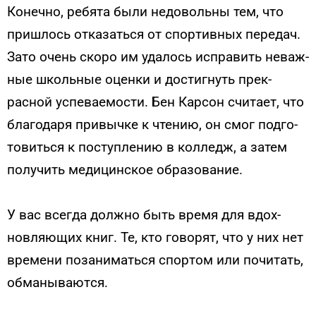
Ко­неч­но, ре­бята бы­ли не­доволь­ны тем, что
приш­лось от­ка­зать­ся от спор­тивных пе­редач.
За­то очень ско­ро им уда­лось ис­пра­вить не­важ­
ные школь­ные оцен­ки и достигнуть прек­
расной ус­пе­ва­емос­ти. Бен Кар­сон счи­та­ет, что
бла­года­ря при­выч­ке к чте­нию, он смог под­го­
товить­ся к пос­тупле­нию в кол­ледж, а за­тем
по­лучить медицинское об­ра­зова­ние.
У вас всег­да дол­жно быть вре­мя для вдох­
новля­ющих книг. Те, кто го­ворят, что у них нет
вре­мени по­зани­мать­ся спор­том или по­читать,
об­ма­ныва­ют­ся.