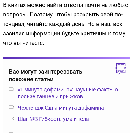
В кни­гах мож­но най­ти от­ве­ты поч­ти на лю­бые
воп­ро­сы. По­это­му, что­бы рас­крыть свой по­
тен­ци­ал, чи­тай­те каж­дый день. Но в наш век
за­силия ин­форма­ции будь­те критич­ны к то­му,
что вы чи­та­ете.
Вас могут заинтересовать
похожие статьи
«1 минута дофамина»: научные факты о
пользе танцев и прыжков
Челлендж Одна минута дофамина
Шаг №3 Гибкость ума и тела