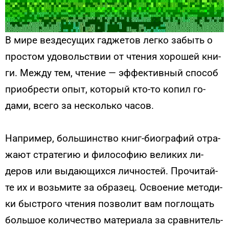
В ми­ре вез­де­сущих гад­же­тов лег­ко за­быть о
прос­том удо­воль­ствии от чте­ния хо­рошей кни­
ги. Меж­ду тем, чте­ние — эф­фектив­ный спо­соб
при­об­рести опыт, ко­торый кто-то ко­пил го­
дами, все­го за нес­коль­ко ча­сов.
Нап­ри­мер, боль­шинс­тво книг-би­ог­ра­фий от­ра­
жа­ют стра­тегию и фи­лосо­фию ве­ликих ли­
деров или вы­да­ющих­ся лич­ностей. Про­читай­
те их и возь­ми­те за об­ра­зец. Ос­во­ение ме­тоди­
ки быс­тро­го чтения поз­во­лит вам пог­ло­щать
боль­шое ко­личес­тво ма­тери­ала за срав­ни­тель­