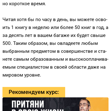
но ко­рот­кое вре­мя.
Чи­тая хо­тя бы по ча­су в день, вы мо­жете ос­во­
ить 1 кни­гу в не­делю или бо­лее 50 книг в год, а
за де­сять лет в ва­шем ба­гаже их бу­дет свы­ше
500. Та­ким об­ра­зом, вы ов­ла­де­ете лю­бым
выб­ранным пред­ме­том в со­вер­шенс­тве и ста­
нете са­мым об­ра­зован­ным и вы­соко­оп­ла­чива­
емым спе­ци­алис­том в сво­ей об­ласти да­же на
ми­ровом уров­не.
Рекомендуем курс: