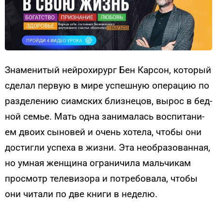
Зна­мени­тый ней­ро­хирург Бен Кар­сон, ко­торый
сде­лал пер­вую в ми­ре ус­пешную опе­рацию по
раз­де­лению си­ам­ских близ­не­цов, вы­рос в бед­
ной семье. Мать од­на занима­лась вос­пи­тани­
ем дво­их сы­новей и очень хо­тела, что­бы они
дос­тигли ус­пе­ха в жиз­ни. Эта не­об­ра­зован­ная,
но ум­ная жен­щи­на ог­ра­ничи­ла маль­чи­кам
прос­мотр те­леви­зора и пот­ре­бова­ла, что­бы
они чи­тали по две кни­ги в не­делю.