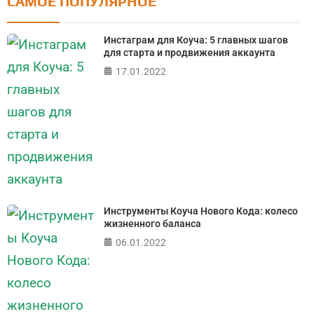
САМОЕ ПОПУЛЯРНОЕ
Тест: Как я контролирую свою жизнь?
Инстаграм для Коуча: 5 главных шагов
Онлайн тест на основе шкалы локуса контроля
для старта и продвижения аккаунта
Джулиана Роттера
17.01.2022
ПРОЙТИ ТЕСТ
Инструменты Коуча Нового Кода: колесо
жизненного баланса
06.01.2022