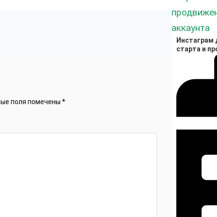
Инстаграм д
старта и п
ные поля помечены
*