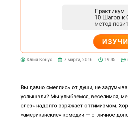
Практикум
10 Шагов к
метод пози
ИЗУЧ
ДЕЙСТВУЙ
7 марта, 2016
19:45
Юлия Конух
Вы давно смеялись от души, не задумыва
услышали? Мы улыбаемся, веселимся, мен
слез» надолго заряжает оптимизмом. Хо
«американские» комедии — отличное доп