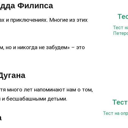
одда Филипса
Те
х и приключениях. Многие из этих
Тест н
Петерс
, но и никогда не забудем» – это
Дугана
тя много лет напоминают нам о том,
и и бесшабашными детьми.
Тест
Тест на оп
а