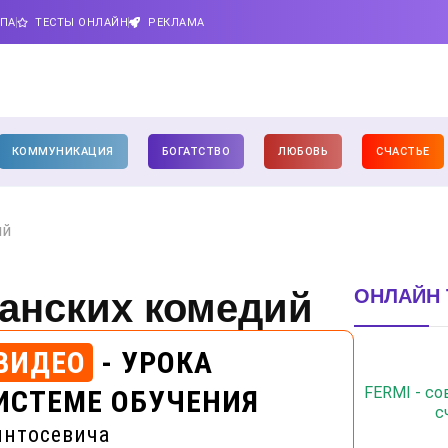
ИПА
ТЕСТЫ ОНЛАЙН
РЕКЛАМА
КОММУНИКАЦИЯ
БОГАТСТВО
ЛЮБОВЬ
СЧАСТЬЕ
ий
ОНЛАЙН 
анских комедий
ВИДЕО
- УРОКА
FERMI - с
ИСТЕМЕ ОБУЧЕНИЯ
с
интосевича