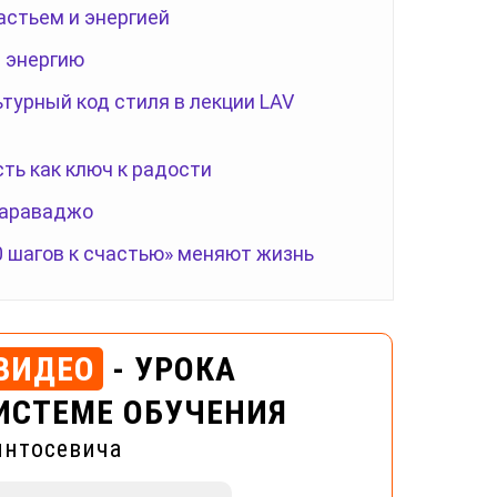
астьем и энергией
 энергию
турный код стиля в лекции LAV
сть как ключ к радости
Караваджо
0 шагов к счастью» меняют жизнь
ВИДЕО
- УРОКА
ИСТЕМЕ ОБУЧЕНИЯ
интосевича