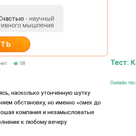
 Счастью
- научный
тивного мышления
ИТЬ
Тест: 
нет
58
Онлайн тес
ясь, насколько утонченную шутку
яем обстановку, но именно «смех до
рошая компания и незамысловатые
олнение к любому вечеру