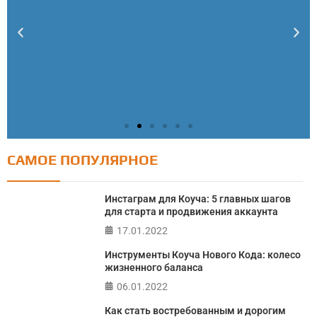
САМОЕ ПОПУЛЯРНОЕ
Тест: Как я контролирую свою жизнь?
Онлайн тест на основе шкалы локуса контроля
Инстаграм для Коуча: 5 главных шагов
Джулиана Роттера
для старта и продвижения аккаунта
17.01.2022
ПРОЙТИ ТЕСТ
Инструменты Коуча Нового Кода: колесо
жизненного баланса
06.01.2022
Как стать востребованным и дорогим