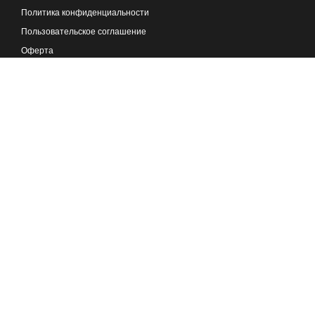
Политика конфиденциальности
Пользовательское соглашение
Оферта
Реклама на портале
ТОП СТАТЕЙ
ВЫБРАТЬ КОУЧА
СТАТЬ КОУЧЕМ
ТЕСТ СОЦИОТИПА
ПРИЛОЖЕНИЕ НЛП
ТЕСТЫ ОНЛАЙН